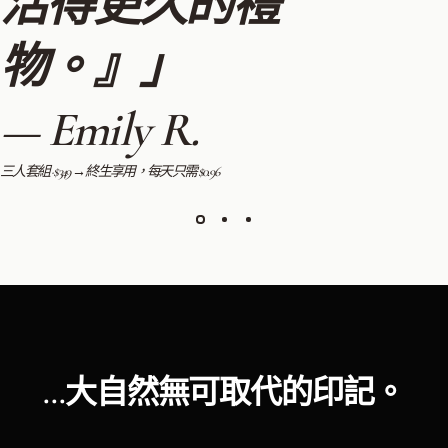
活得更久的禮
物。』」
— Emily R.
三人套組 · $349 → 終生享用，每天只需 $0.96
...大自然無可取代的印記。