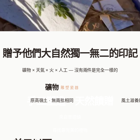
贈予他們大自然獨一無二的印記
礦物 × 天氣 × 火 × 人工 — 沒有兩件是完全一樣的
礦物
雕塑瓷器
手工塑造，天然饋贈
原高嶺土 · 無兩批相同
風土滋養
來自景德鎮
尋找最完美的禮物