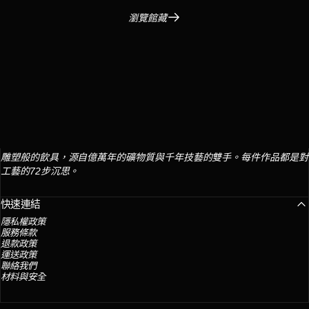
瀏覽館藏
莎拉．蓋亞
雕塑般的飲具，源自億萬年的礦物質與千年技藝的雙手。每件作品都是對
工藝的72步沉思。
快速連結
隱私權政策
服務條款
退款政策
運送政策
聯絡我們
材料與安全