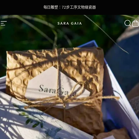
跳至內容
每日雕塑：72步工序文物級瓷器
SaraGaia
網站導航
搜尋