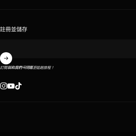
註冊並儲存
輸入您的電子郵件
訂閱以和我們一同踏上這趟旅程！
Instagram
YouTube
TikTok
繁體中文
語言
美國 (USD $)
國家/地區
© 2026 SaraGaia.
由 Shopify 技術支援