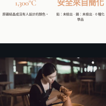
1,300°C
安全來自簡化
原礦結晶成沒有人設計的顏色。
鉛：未檢出 · 鎘：未檢出 · 0 種化
學品