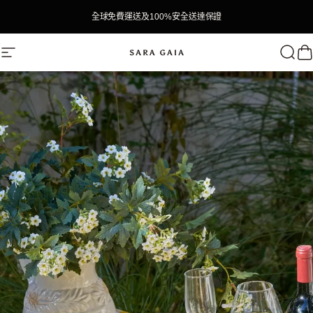
跳至內容
全球免費運送及100%安全送達保證
SaraGaia
網站導航
搜尋