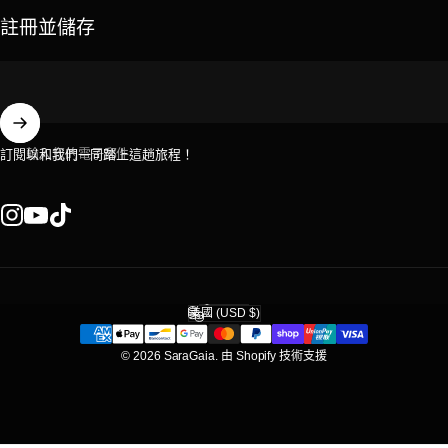
註冊並儲存
輸入您的電子郵件
訂閱以和我們一同踏上這趟旅程！
Instagram
YouTube
TikTok
繁體中文
語言
美國 (USD $)
國家/地區
© 2026 SaraGaia.
由 Shopify 技術支援